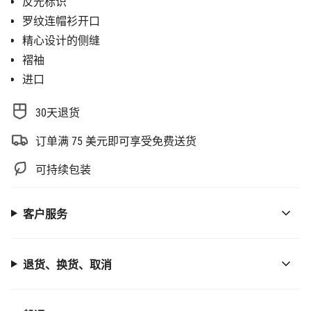
}}
反光标识
增
罗纹连帽衫开口
量",
精心设计的侧缝
"minimum_of"=>"最
褶袖
少
进口
{{
quantity
}}",
30天退货
"maximum_of"=>"最
多
订单满 75 美元即可享受免费送货
{{
quantity
可持续包装
}}"}
客户服务
退货、换货、取消