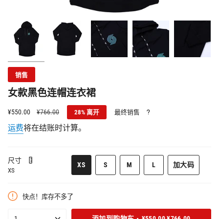
销售
女款黑色连帽连衣裙
销
¥550.00
正
¥766.00
28%
离开
最终销售
售
常
运费
将在结账时计算。
价
价
格
格
尺寸
该
该
该
XS
S
M
L
加大码
XS
该
款
款
款
该
款
式
式
式
款
式
已
已
已
式
快点！库存不多了
已
售
售
售
已
售
罄
罄
罄
售
{"in_cart_html"=>"购
1
添加到购物车
¥550.00
¥766.00