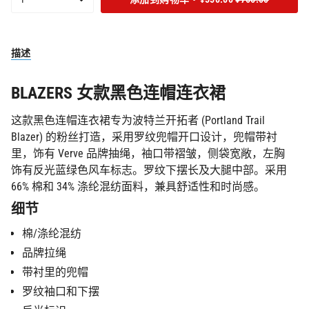
罄
或
或
或
罄
物
或
缺
缺
缺
或
车
缺
货
货
货
缺
货
货
中
描述
<span
class=\"quantity-
cart\">
BLAZERS 女款黑色连帽连衣裙
{{
quantity
这款黑色连帽连衣裙专为波特兰开拓者 (Portland Trail
}}
</span>",
Blazer) 的粉丝打造，采用罗纹兜帽开口设计，兜帽带衬
"decrease"=>"减
里，饰有 Verve 品牌抽绳，袖口带褶皱，侧袋宽敞，左胸
少
饰有反光蓝绿色风车标志。罗纹下摆长及大腿中部。采用
{{
66% 棉和 34% 涤纶混纺面料，兼具舒适性和时尚感。
product
细节
}}
的
棉/涤纶混纺
数
品牌拉绳
量",
"multiples_of"=>"
带衬里的兜帽
{{
罗纹袖口和下摆
quantity