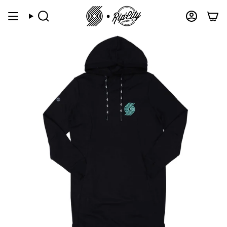
跳
到
搜
帐
索
户
内
容