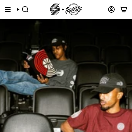
跳
到
搜
帐
索
户
内
容