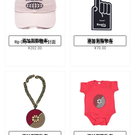
添加到购物车
添加到购物车
Rip City Remix 唱片封面
混音泡沫手指
¥202.00
¥70.00