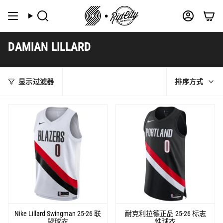
跳
到
搜
帐
索
户
内
容
DAMIAN LILLARD
排
显示过滤器
排序方式
序
方
式
Nike Lillard Swingman 25-26 联
耐克利拉德正品 25-26 标志
盟球衣
性球衣