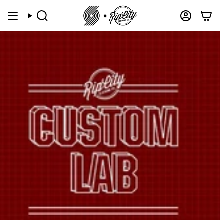
跳
到
搜
帐
索
户
内
容