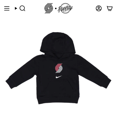
跳
到
搜
帐
索
户
内
容