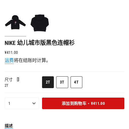
NIKE 幼儿城市版黑色连帽衫
正
¥411.00
常
运费
将在结账时计算。
价
格
尺寸
该
该
该
2T
3T
4T
2T
款
款
款
式
式
式
已
已
已
{"in_cart_html"=>"购
1
添加到购物车
¥411.00
售
售
售
物
罄
罄
罄
车
或
或
或
缺
缺
缺
中
货
货
货
描述
<span