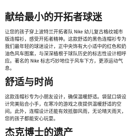
class=\"quantity-
cart\">
献给最小的开拓者球迷
{{
quantity
}}
让您的孩子穿上波特兰开拓者队 Nike 幼儿复古格纹城市
</span>",
版连帽衫，感受开拓者精神。这款舒适的黑色连帽衫专为
"decrease"=>"减
我们最年轻的球迷设计，正中央饰有大小适中的红色和奶
少
{{
油色风车图案，与深深植根于球队历史的标志性设计相呼
product
应。著名的 Nike 标志巧妙地位于风车下方，更添运动气
}}
息。
的
舒适与时尚
数
量",
"multiples_of"=>"
这款连帽衫专为小朋友设计，确保温暖舒适。袋鼠口袋设
{{
计完美贴合小手，在寒冷的游戏之夜提供温暖舒适的空
quantity
}}
间。此外，连帽设计还能有效抵御风雨，无论晴天雨天，
增
您的孩子都能安心玩耍。
量",
杰克博士的遗产
"minimum_of"=>"最