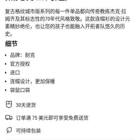
少
{{
复古格纹城市版系列的每一件单品都向传奇教练杰克·拉
quantity
姆齐及其标志性的70年代风格致敬。这款连帽衫的设计元
}}",
素精妙绝伦，也让您的孩子也能融入开拓者队悠久的历
"maximum_of"=>"最
史。
多
{{
细节
quantity
}}"}
品牌：耐克
官方授权
进口
连帽设计，更加保暖
袋鼠口袋
30天退货
订单满 75 美元即可享受免费送货
可持续包装