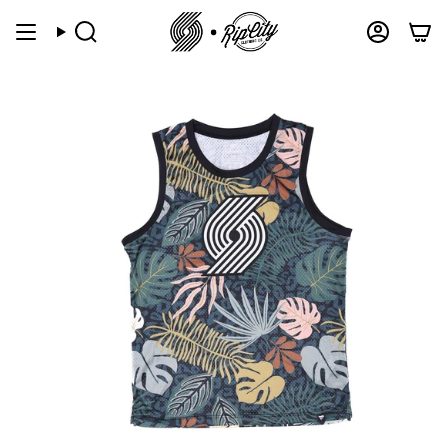
跳
到
搜
帐
索
户
内
容