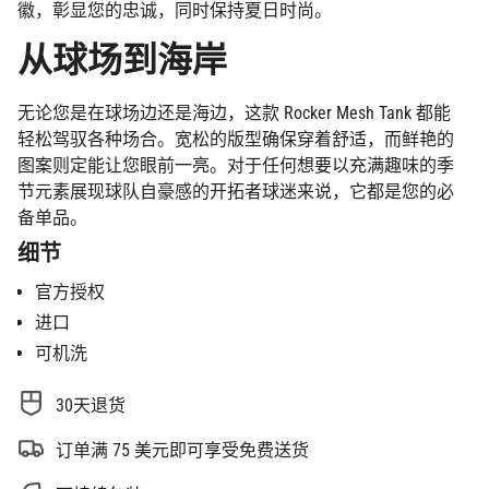
徽，彰显您的忠诚，同时保持夏日时尚。
}}
增
从球场到海岸
量",
"minimum_of"=>"最
无论您是在球场边还是海边，这款 Rocker Mesh Tank 都能
少
轻松驾驭各种场合。宽松的版型确保穿着舒适，而鲜艳的
{{
quantity
图案则定能让您眼前一亮。对于任何想要以充满趣味的季
}}",
节元素展现球队自豪感的开拓者球迷来说，它都是您的必
"maximum_of"=>"最
备单品。
多
细节
{{
quantity
官方授权
}}"}
进口
可机洗
30天退货
订单满 75 美元即可享受免费送货