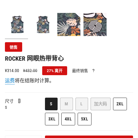
销售
ROCKER 网眼热带背心
销
¥314.00
正
¥432.00
27%
离开
最终销售
售
常
运费
将在结账时计算。
价
价
格
格
尺寸
该
该
该
S
M
L
加大码
2XL
S
款
款
款
该
该
式
式
式
款
款
3XL
4XL
5XL
已
已
已
式
式
该
该
该
售
售
售
已
已
款
款
款
罄
罄
罄
售
售
式
式
式