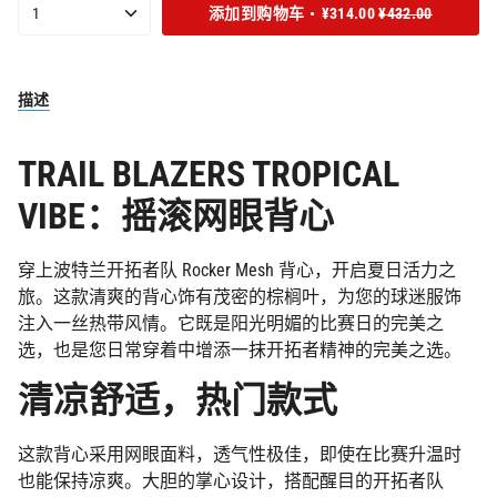
或
或
或
罄
罄
{"in_cart_html"=>"购
1
添加到购物车
¥314.00
¥432.00
已
已
已
缺
缺
缺
或
或
物
售
售
售
货
货
货
缺
缺
车
罄
罄
罄
货
货
或
或
或
中
缺
缺
缺
描述
<span
货
货
货
class=\"quantity-
cart\">
TRAIL BLAZERS TROPICAL
{{
quantity
VIBE：摇滚网眼背心
}}
</span>",
"decrease"=>"减
穿上波特兰开拓者队 Rocker Mesh 背心，开启夏日活力之
少
旅。这款清爽的背心饰有茂密的棕榈叶，为您的球迷服饰
{{
注入一丝热带风情。它既是阳光明媚的比赛日的完美之
product
}}
选，也是您日常穿着中增添一抹开拓者精神的完美之选。
的
清凉舒适，热门款式
数
量",
"multiples_of"=>"
这款背心采用网眼面料，透气性极佳，即使在比赛升温时
{{
也能保持凉爽。大胆的掌心设计，搭配醒目的开拓者队
quantity