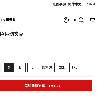
语
货
简体中文
CNY ¥
礼物卡
言
币
 City 混音队
帐
搜
户
索
E 黑色运动夹克
该
该
该
S
M
L
加大码
2XL
3XL
该
款
款
款
该
该
该
款
式
式
式
款
款
款
式
已
已
已
式
式
式
已
售
售
售
已
已
已
添加到购物车
¥766.00
售
罄
罄
罄
售
售
售
罄
或
或
或
罄
罄
罄
或
缺
缺
缺
或
或
或
缺
货
货
货
缺
缺
缺