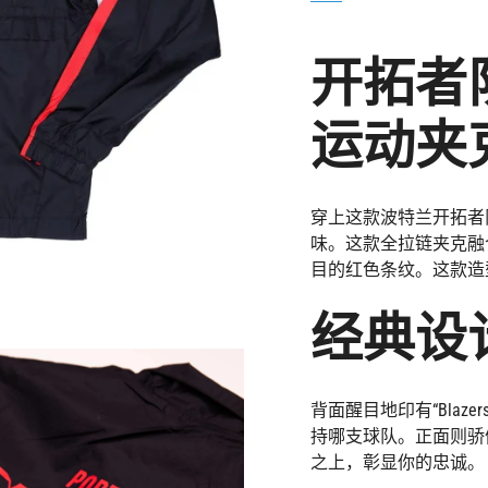
class=\"quantity-
cart\">
{{
开拓者
quantity
}}
</span>",
运动夹
"decrease"=>"减
少
{{
product
穿上这款波特兰开拓者队 N
}}
味。这款全拉链夹克融
的
目的红色条纹。这款造
数
量",
经典设
"multiples_of"=>"
{{
quantity
}}
背面醒目地印有“Bla
增
持哪支球队。正面则骄傲
量",
之上，彰显你的忠诚。
"minimum_of"=>"最