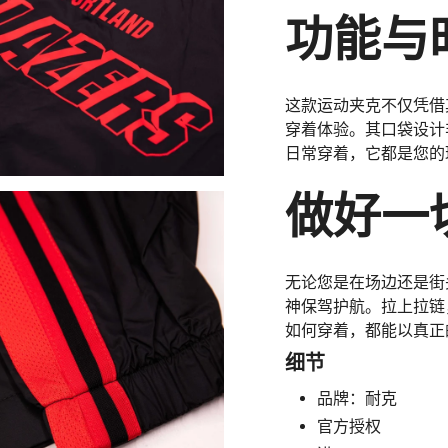
少
功能与
{{
quantity
}}",
"maximum_of"=>"最
这款运动夹克不仅凭借
多
穿着体验。其口袋设计
{{
quantity
日常穿着，它都是您的
}}"}
做好一
无论您是在场边还是街头助
神保驾护航。拉上拉链
如何穿着，都能以真正的
细节
品牌：耐克
官方授权