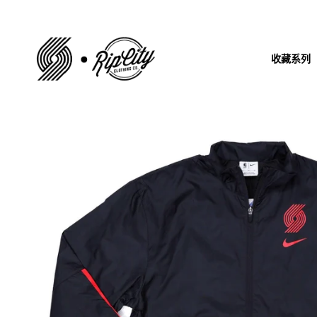
跳
到
内
收藏系列
容