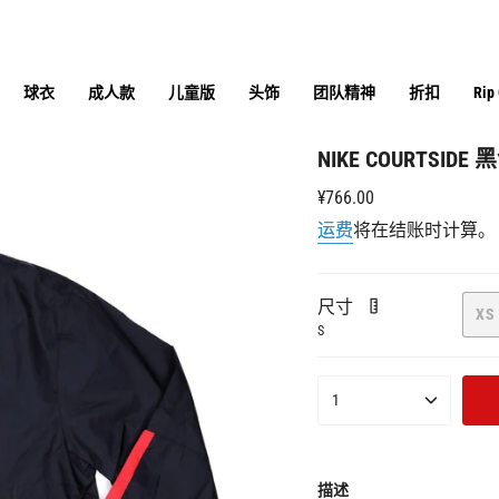
球衣
成人款
儿童版
头饰
团队精神
折扣
Rip
NIKE COURTSID
正
¥766.00
常
运费
将在结账时计算。
价
格
尺寸
XS
S
{"in_cart_html"=>"购
1
物
车
中
<span
描述