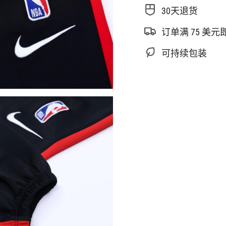
少
30天退货
{{
quantity
订单满 75 美
}}",
"maximum_of"=>"最
可持续包装
多
{{
quantity
}}"}