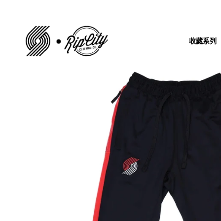
跳
到
内
收藏系列
容