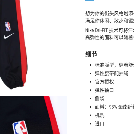
class=\"quantity-
cart\">
想为你的街头风格增添一些
{{
quantity
满足你休闲、散步和锻
}}
Nike Dri-FIT
</span>",
高弹性的面料可以随着
"decrease"=>"减
少
{{
细节
product
}}
标准版型，穿着舒
的
弹性腰带配抽绳
数
官方授权
量",
弹性袖口
"multiples_of"=>"
{{
侧袋
quantity
面料：93% 聚酯纤
}}
增
机洗
量",
进口
"minimum_of"=>"最