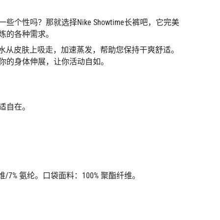
货
货
货
货
个性吗？那就选择Nike Showtime长裤吧，它完美
炼的各种需求。
 技术可将汗水从皮肤上吸走，加速蒸发，帮助您保持干爽舒适。
你的身体伸展，让你活动自如。
适自在。
维/7% 氨纶。口袋面料：100% 聚酯纤维。