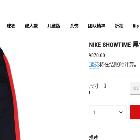
球衣
成人款
儿童版
头饰
团队精神
折扣
Rip
NIKE SHOWTIM
正
¥870.00
常
运费
将在结账时计算。
价
格
尺寸
XS
L
{"in_cart_html"=>"购
1
物
车
中
<span
描述