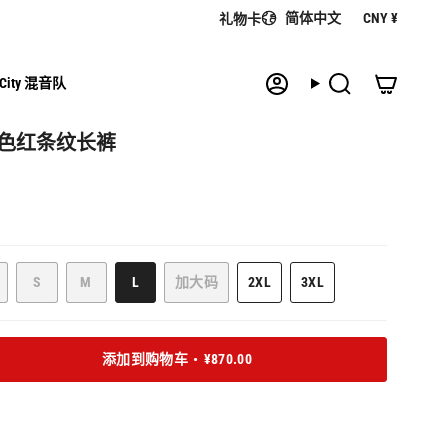
语
货
简体中文
CNY ¥
礼物卡
言
币
 City 混音队
帐
搜
户
索
E 黑色红条纹长裤
该
该
该
S
M
L
加大码
2XL
3XL
该
款
款
款
该
该
该
款
式
式
式
款
款
款
式
已
已
已
式
式
式
已
售
售
售
已
已
已
添加到购物车
¥870.00
售
罄
罄
罄
售
售
售
罄
或
或
或
罄
罄
罄
或
缺
缺
缺
或
或
或
缺
货
货
货
缺
缺
缺